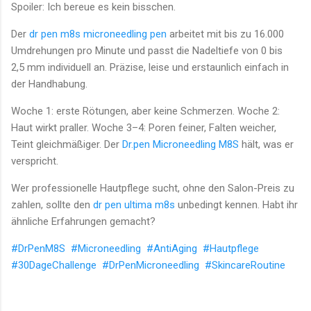
Spoiler: Ich bereue es kein bisschen.
Der
dr pen m8s microneedling pen
arbeitet mit bis zu 16.000
Umdrehungen pro Minute und passt die Nadeltiefe von 0 bis
2,5 mm individuell an. Präzise, leise und erstaunlich einfach in
der Handhabung.
Woche 1: erste Rötungen, aber keine Schmerzen. Woche 2:
Haut wirkt praller. Woche 3–4: Poren feiner, Falten weicher,
Teint gleichmäßiger. Der
Dr.pen Microneedling M8S
hält, was er
verspricht.
Wer professionelle Hautpflege sucht, ohne den Salon-Preis zu
zahlen, sollte den
dr pen ultima m8s
unbedingt kennen. Habt ihr
ähnliche Erfahrungen gemacht?
#DrPenM8S
#Microneedling
#AntiAging
#Hautpflege
#30DageChallenge
#DrPenMicroneedling
#SkincareRoutine