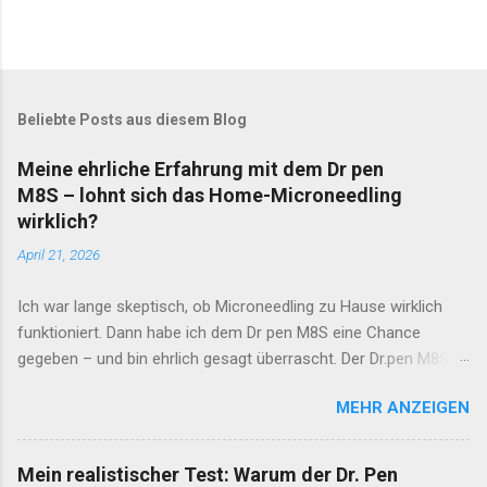
Beliebte Posts aus diesem Blog
Meine ehrliche Erfahrung mit dem Dr pen
M8S – lohnt sich das Home-Microneedling
wirklich?
April 21, 2026
Ich war lange skeptisch, ob Microneedling zu Hause wirklich
funktioniert. Dann habe ich dem Dr pen M8S eine Chance
gegeben – und bin ehrlich gesagt überrascht. Der Dr.pen M8S
überzeugt durch seine stufenlos einstellbare Nadeltiefe von
MEHR ANZEIGEN
0,25 bis 2,5 mm und fünf Geschwindigkeitsstufen. Das
ermöglicht eine wirklich individuelle Behandlung – egal ob Stirn,
Wangen oder Dekolleté. Nach der dritten Anwendung war meine
Mein realistischer Test: Warum der Dr. Pen