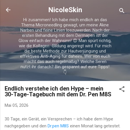
Direkt zum Hauptbereich
NicoleSkin
Hi zusammen! Ich habe mich endlich an das
Thema Microneedling gewagt, um meine Akne
Narben und feine Linien loszuwerden. Nach der
ersten Behandlung mit dem Dermapen ist der
Glow einfach der Wahnsinn! 😍 Man spürt richtig,
wie die Kollagen -Bildung angeregt wird. Für mich
die beste Methode zur Hautverjüngung und
effektives Anti-Aging für daheim. Wer von euch
macht das auch regelmäßig? Welche Seren
nutzt ihr danach? Bin gespannt auf eure Tipps!
👇
Endlich verstehe ich den Hype – mein
30-Tage-Tagebuch mit dem Dr. Pen M8S
Mai 05, 2026
30 Tage, ein Gerät, ein Versprechen – ich habe dem Hype
nachgegeben und den
Dr.pen M8S
einen Monat lang getestet.